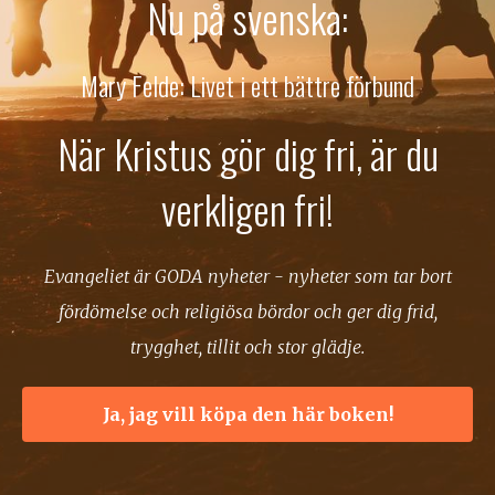
Nu på svenska:
Mary Felde: Livet i ett bättre förbund
När Kristus gör dig fri, är du
verkligen fri!
Evangeliet är GODA nyheter - nyheter som tar bort
fördömelse och religiösa bördor och ger dig frid,
trygghet, tillit och stor glädje.
Ja, jag vill köpa den här boken!